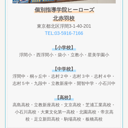
個別指導学院ヒーローズ
北赤羽校
東京都北区浮間3-1-40-201
TEL:03-5916-7166
【小学校】
浮間小・西浮間小・袋小・立教小・星美学園小
【中学校】
浮間中・桐ヶ丘中・志村２中・志村３中・志村４中・
志村５中・九段中・立教新座中・開智中学・小石川中
【高校】
高島高校・立教新座高校・文京高校・芝浦工業高校・
小石川高校・大東文化第一高校・北園高校・帝京高
校・足立新田高校・駒場高校・板橋高校