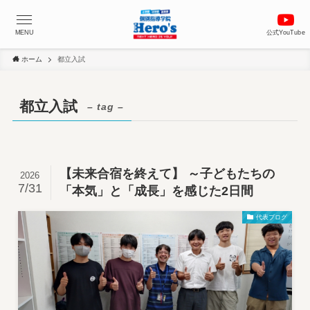
MENU
公式YouTube
ホーム
都立入試
都立入試
– tag –
【未来合宿を終えて】 ～子どもたちの
2026
7/31
「本気」と「成長」を感じた2日間
代表ブログ