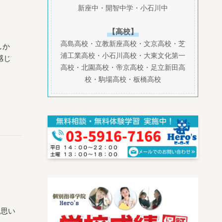
新座中・開智中学・小石川中
【高校】
高島高校・立教新座高校・文京高校・芝
しか
浦工業高校・小石川高校・大東文化第一
感じ
高校・北園高校・帝京高校・足立新田高
校・駒場高校・板橋高校
と思い