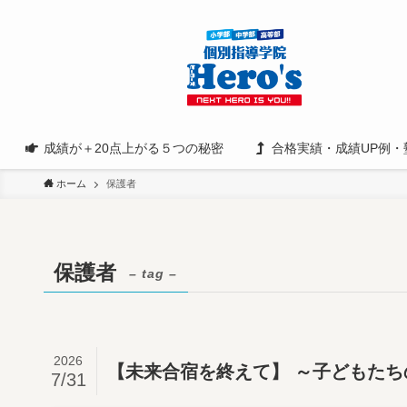
成績が＋20点上がる５つの秘密
合格実績・成績UP例・
ホーム
保護者
保護者
– tag –
2026
【未来合宿を終えて】 ～子どもたち
7/31