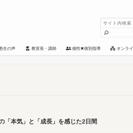
検
索
塾生の声
教室長・講師
個性✖個別指導
オンライ
の「本気」と「成長」を感じた2日間