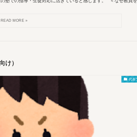
の塾での指導・生徒対応に活きていると感じます。 ＜なぜ教員を..
向け）
代表