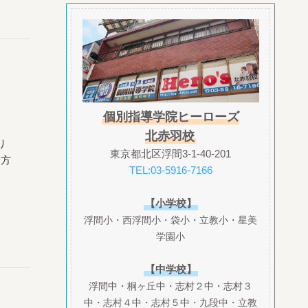
個別指導学院ヒーローズ
北赤羽校
り
東京都北区浮間3-1-40-201
一方
TEL:03-5916-7166
【小学校】
浮間小・西浮間小・袋小・立教小・星美
学園小
【中学校】
浮間中・桐ヶ丘中・志村２中・志村３
中・志村４中・志村５中・九段中・立教