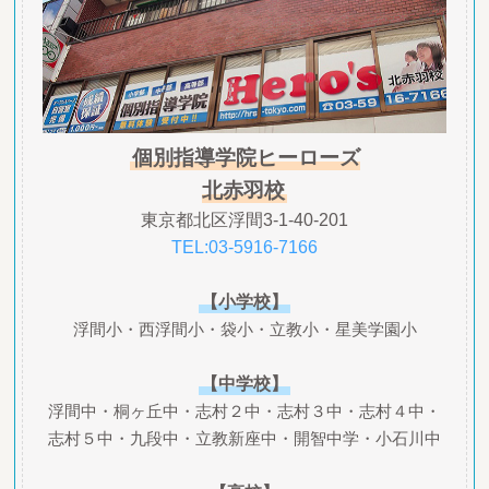
個別指導学院ヒーローズ
北赤羽校
東京都北区浮間3-1-40-201
TEL:03-5916-7166
【小学校】
浮間小・西浮間小・袋小・立教小・星美学園小
【中学校】
浮間中・桐ヶ丘中・志村２中・志村３中・志村４中・
志村５中・九段中・立教新座中・開智中学・小石川中