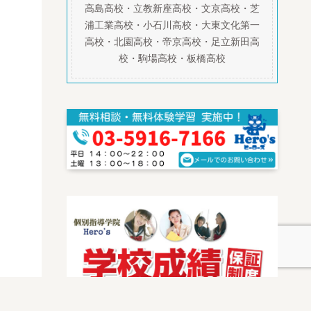
高島高校・立教新座高校・文京高校・芝
浦工業高校・小石川高校・大東文化第一
高校・北園高校・帝京高校・足立新田高
校・駒場高校・板橋高校