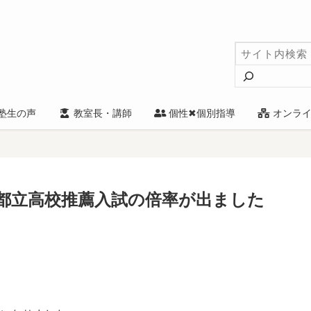
検
索
塾生の声
教室長・講師
個性✖個別指導
オンライ
都立高校推薦入試の倍率が出ました