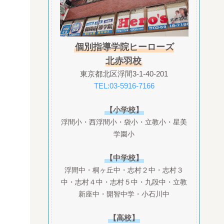
個別指導学院ヒーローズ
北赤羽校
東京都北区浮間3-1-40-201
TEL:03-5916-7166
【小学校】
浮間小・西浮間小・袋小・立教小・星美
学園小
【中学校】
浮間中・桐ヶ丘中・志村２中・志村３
中・志村４中・志村５中・九段中・立教
新座中・開智中学・小石川中
【高校】