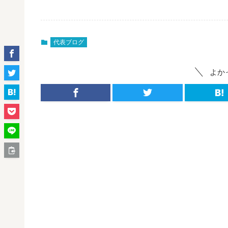
代表ブログ
よか