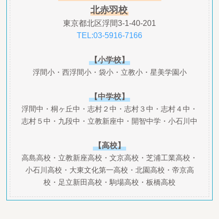
北赤羽校
東京都北区浮間3-1-40-201
TEL:03-5916-7166
【小学校】
浮間小・西浮間小・袋小・立教小・星美学園小
【中学校】
浮間中・桐ヶ丘中・志村２中・志村３中・志村４中・
志村５中・九段中・立教新座中・開智中学・小石川中
【高校】
高島高校・立教新座高校・文京高校・芝浦工業高校・
小石川高校・大東文化第一高校・北園高校・帝京高
校・足立新田高校・駒場高校・板橋高校