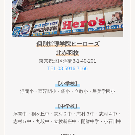
個別指導学院ヒーローズ
北赤羽校
東京都北区浮間3-1-40-201
TEL:03-5916-7166
【小学校】
浮間小・西浮間小・袋小・立教小・星美学園小
【中学校】
浮間中・桐ヶ丘中・志村２中・志村３中・志村４中・
志村５中・九段中・立教新座中・開智中学・小石川中