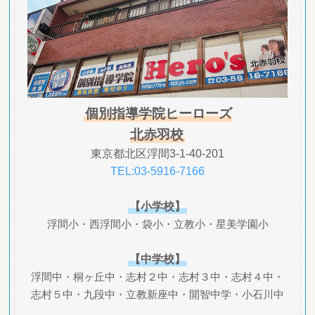
個別指導学院ヒーローズ
北赤羽校
東京都北区浮間3-1-40-201
TEL:03-5916-7166
【小学校】
浮間小・西浮間小・袋小・立教小・星美学園小
【中学校】
浮間中・桐ヶ丘中・志村２中・志村３中・志村４中・
志村５中・九段中・立教新座中・開智中学・小石川中