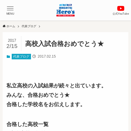
MENU
公式YouTube
ホーム
代表ブログ
2017
高校入試合格おめでとう★
2/15
2017.02.15
代表ブログ
私立高校の入試結果が続々と出ています。
みんな、合格おめでとう★
合格した学校名をお伝えします。
合格した高校一覧