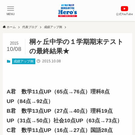
MENU
公式YouTube
ホーム
代表ブログ
成績アップ例
桐ヶ丘中学の１学期期末テスト
2015
10/08
の最終結果★
2015.10.08
成績アップ例
A君 数学11点UP（65点→76点）理科8点
UP（84点→92点）
B君 数学13点UP（27点→40点）理科19点
UP（31点→50点）社会10点UP（63点→73点）
C君 数学11点UP（16点→27点）国語28点