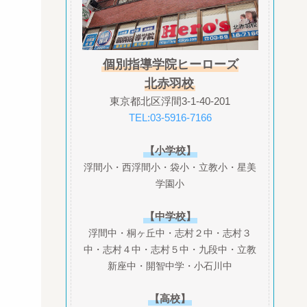
個別指導学院ヒーローズ
北赤羽校
東京都北区浮間3-1-40-201
TEL:03-5916-7166
【小学校】
浮間小・西浮間小・袋小・立教小・星美
学園小
【中学校】
浮間中・桐ヶ丘中・志村２中・志村３
中・志村４中・志村５中・九段中・立教
新座中・開智中学・小石川中
【高校】