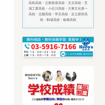
高島高校・立教新座高校・文京高校・芝
浦工業高校・小石川高校・大東文化第一
高校・北園高校・帝京高校・足立新田高
校・駒場高校・板橋高校