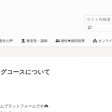
検
索
塾生の声
教室長・講師
個性✖個別指導
オンライ
ングコースについて
ムプラットフォームです🎮