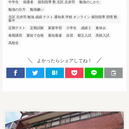
中学生
保護者
個別指導.塾.北区.北赤羽
勉強のしかた
勉強の仕方
勉強嫌い
北区.北赤羽.勉強.成績.テスト.通知表.学校.オンライン.個別指導.習慣.塾.
集中
定期テスト
定期試験
家庭学習
小学生
成績２
春休み
春期講習
最短で合格
最短最速
自習
都立入試
高校入試
高校生
よかったらシェアしてね！