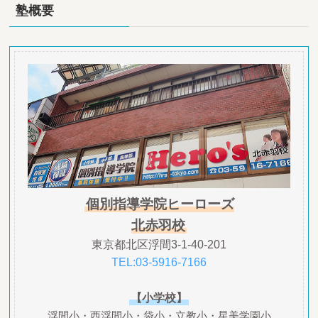
塾概要
個別指導学院ヒーローズ
北赤羽校
東京都北区浮間3-1-40-201
TEL:03-5916-7166
【小学校】
浮間小・西浮間小・袋小・立教小・星美学園小