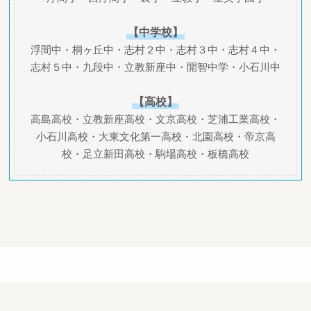
【中学校】
浮間中・桐ヶ丘中・志村２中・志村３中・志村４中・
志村５中・九段中・立教新座中・開智中学・小石川中
【高校】
高島高校・立教新座高校・文京高校・芝浦工業高校・
小石川高校・大東文化第一高校・北園高校・帝京高
校・足立新田高校・駒場高校・板橋高校