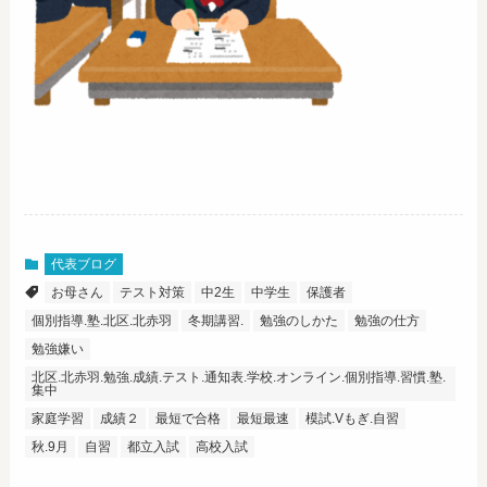
代表ブログ
お母さん
テスト対策
中2生
中学生
保護者
個別指導.塾.北区.北赤羽
冬期講習.
勉強のしかた
勉強の仕方
勉強嫌い
北区.北赤羽.勉強.成績.テスト.通知表.学校.オンライン.個別指導.習慣.塾.
集中
家庭学習
成績２
最短で合格
最短最速
模試.Vもぎ.自習
秋.9月
自習
都立入試
高校入試