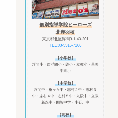
個別指導学院ヒーローズ
北赤羽校
東京都北区浮間3-1-40-201
TEL:03-5916-7166
【小学校】
浮間小・西浮間小・袋小・立教小・星美
学園小
【中学校】
浮間中・桐ヶ丘中・志村２中・志村３
中・志村４中・志村５中・九段中・立教
新座中・開智中学・小石川中
【高校】