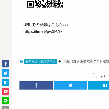
URLでの登録はこちら↓↓↓
https://lin.ee/pw1P7tk
お知らせ
代表ブログ
北区.北赤羽.勉強.成績.テスト.通知
よか