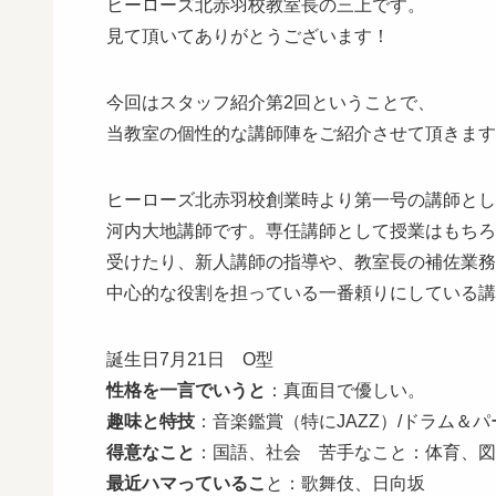
ヒーローズ北赤羽校教室長の三上です。
見て頂いてありがとうございます！
今回はスタッフ紹介第2回ということで、
当教室の個性的な講師陣をご紹介させて頂きます
ヒーローズ北赤羽校創業時より第一号の講師とし
河内大地講師です。専任講師として授業はもちろ
受けたり、新人講師の指導や、教室長の補佐業務
中心的な役割を担っている一番頼りにしている講
誕生日7月21日 O型
性格を一言でいうと
：真面目で優しい。
趣味と特技
：音楽鑑賞（特にJAZZ）/ドラム＆
得意なこと
：国語、社会 苦手なこと：体育、図
最近ハマっているこ
と：歌舞伎、日向坂