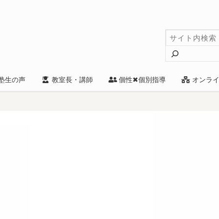
検
索
塾生の声
教室長・講師
個性✖個別指導
オンライ