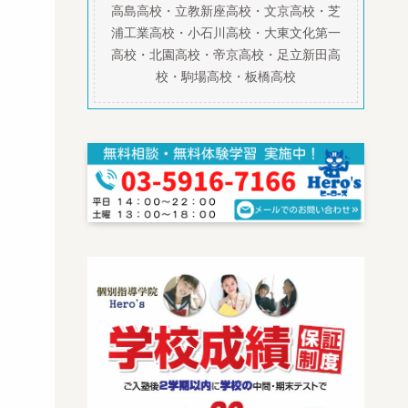
高島高校・立教新座高校・文京高校・芝
浦工業高校・小石川高校・大東文化第一
高校・北園高校・帝京高校・足立新田高
校・駒場高校・板橋高校