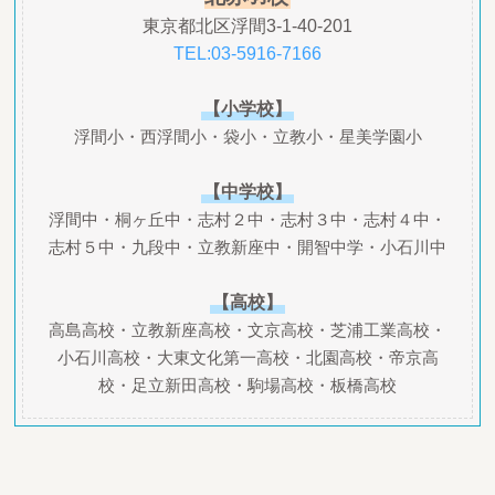
東京都北区浮間3-1-40-201
TEL:03-5916-7166
【小学校】
浮間小・西浮間小・袋小・立教小・星美学園小
【中学校】
浮間中・桐ヶ丘中・志村２中・志村３中・志村４中・
志村５中・九段中・立教新座中・開智中学・小石川中
【高校】
高島高校・立教新座高校・文京高校・芝浦工業高校・
小石川高校・大東文化第一高校・北園高校・帝京高
校・足立新田高校・駒場高校・板橋高校