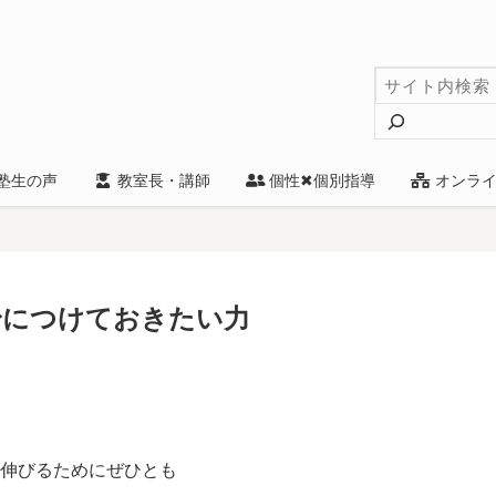
検
索
塾生の声
教室長・講師
個性✖個別指導
オンライ
身につけておきたい力
伸びるためにぜひとも