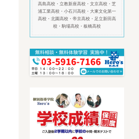
高島高校・立教新座高校・文京高校・芝
浦工業高校・小石川高校・大東文化第一
高校・北園高校・帝京高校・足立新田高
校・駒場高校・板橋高校