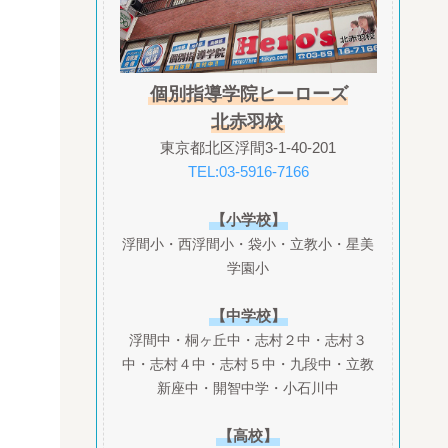
個別指導学院ヒーローズ
北赤羽校
東京都北区浮間3-1-40-201
TEL:03-5916-7166
【小学校】
浮間小・西浮間小・袋小・立教小・星美
学園小
【中学校】
浮間中・桐ヶ丘中・志村２中・志村３
中・志村４中・志村５中・九段中・立教
新座中・開智中学・小石川中
【高校】