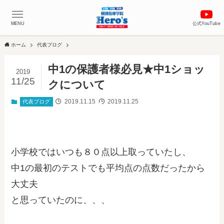
MENU
公式YouTube
ホーム
代表ブログ
中1の保護者様必見★中1ショッ
2019
11/25
クについて
2019.11.15
2019.11.25
代表ブログ
小学校ではいつも８０点以上取っていたし、
中1の最初のテストでも平均点の点数だったから
大丈夫
と思っていたのに、、、