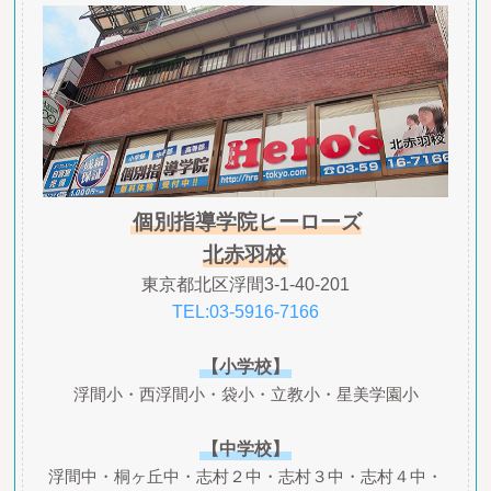
個別指導学院ヒーローズ
北赤羽校
東京都北区浮間3-1-40-201
TEL:03-5916-7166
【小学校】
浮間小・西浮間小・袋小・立教小・星美学園小
【中学校】
浮間中・桐ヶ丘中・志村２中・志村３中・志村４中・