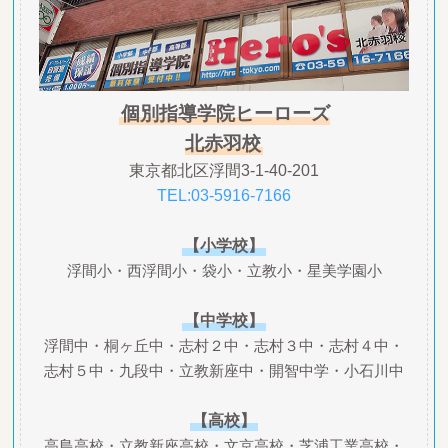
個別指導学院ヒーローズ
北赤羽校
東京都北区浮間3-1-40-201
TEL:03-5916-7166
【小学校】
浮間小・西浮間小・袋小・立教小・星美学園小
【中学校】
浮間中・桐ヶ丘中・志村２中・志村３中・志村４中・
志村５中・九段中・立教新座中・開智中学・小石川中
【高校】
高島高校・立教新座高校・文京高校・芝浦工業高校・