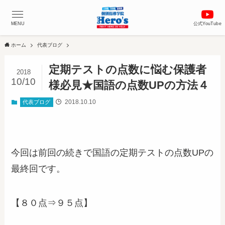
MENU
公式YouTube
ホーム
代表ブログ
定期テストの点数に悩む保護者
2018
10/10
様必見★国語の点数UPの方法４
2018.10.10
代表ブログ
今回は前回の続きで国語の定期テストの点数UPの
最終回です。
【８０点⇒９５点】