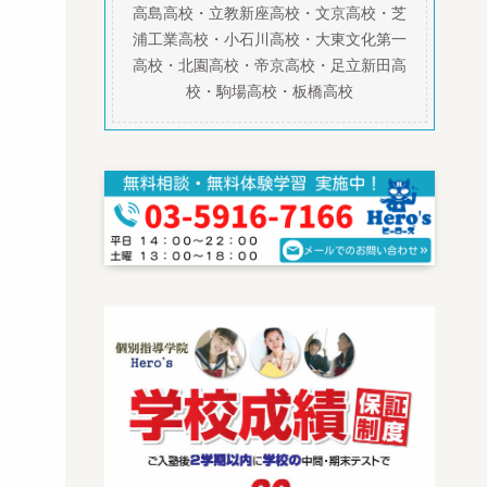
高島高校・立教新座高校・文京高校・芝
浦工業高校・小石川高校・大東文化第一
高校・北園高校・帝京高校・足立新田高
校・駒場高校・板橋高校