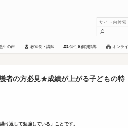
検
索
塾生の声
教室長・講師
個性✖個別指導
オンライ
護者の方必見★成績が上がる子どもの特
繰り返して勉強している」ことです。