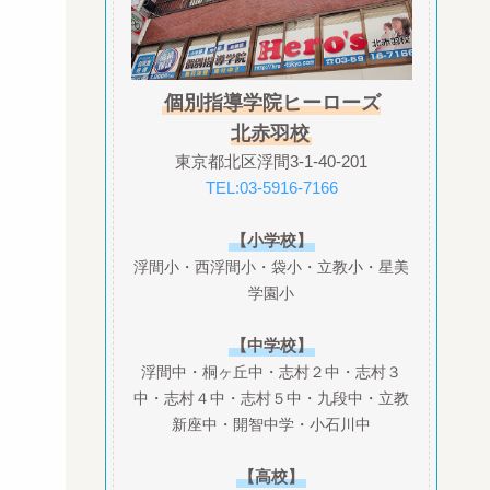
個別指導学院ヒーローズ
北赤羽校
東京都北区浮間3-1-40-201
TEL:03-5916-7166
【小学校】
浮間小・西浮間小・袋小・立教小・星美
学園小
【中学校】
浮間中・桐ヶ丘中・志村２中・志村３
中・志村４中・志村５中・九段中・立教
新座中・開智中学・小石川中
【高校】