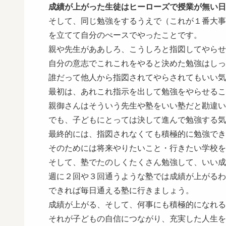
成績が上がった生徒はヒーローズで授業が無い日
そして、同じ勉強をするうえで（これが１番大事
を立てて自分のぺースでやったことです。
親や先生がああしろ、こうしろと指図してやらせ
自分の意志でこれこれをやると決めた勉強はしっ
誰だって他人から指図されてやらされてもいい気
最初は、あれこれ指示を出して勉強をやらせるこ
親御さんはそういう先生や塾をいい塾だと勘違い
でも、子どもにとっては決して進んで勉強する気
最終的には、指図されなくても積極的に勉強でき
そのためには将来やりたいこと・行きたい学校を
そして、塾でたのしくたくさん勉強して、いい成
週に２回や３回通うような塾では成績が上がるわ
できれば毎日通える塾に行きましょう。
成績が上がる、そして、何事にも積極的になれる
それが子どもの自信につながり、充実した人生を