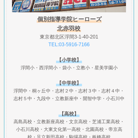
個別指導学院ヒーローズ
北赤羽校
東京都北区浮間3-1-40-201
TEL:03-5916-7166
【小学校】
浮間小・西浮間小・袋小・立教小・星美学園小
【中学校】
浮間中・桐ヶ丘中・志村２中・志村３中・志村４中・
志村５中・九段中・立教新座中・開智中学・小石川中
【高校】
高島高校・立教新座高校・文京高校・芝浦工業高校・
小石川高校・大東文化第一高校・北園高校・帝京高
校・足立新田高校・駒場高校・板橋高校