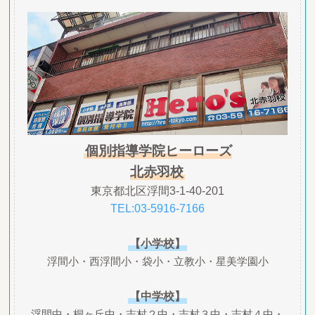
個別指導学院ヒーローズ
北赤羽校
東京都北区浮間3-1-40-201
TEL:03-5916-7166
【小学校】
浮間小・西浮間小・袋小・立教小・星美学園小
【中学校】
浮間中・桐ヶ丘中・志村２中・志村３中・志村４中・