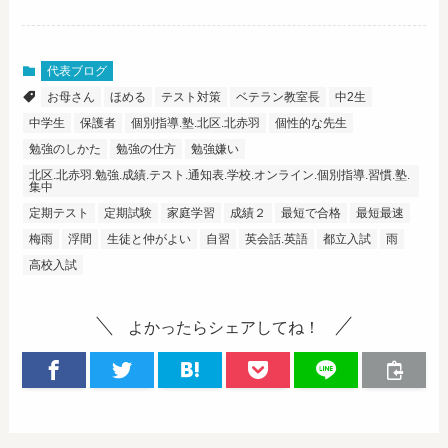
代表ブログ
お母さん
ほめる
テスト対策
ベテラン教室長
中2生
中学生
保護者
個別指導.塾.北区.北赤羽
個性的な先生
勉強のしかた
勉強の仕方
勉強嫌い
北区.北赤羽.勉強.成績.テスト.通知表.学校.オンライン.個別指導.習慣.塾.
集中
定期テスト
定期試験
家庭学習
成績２
最短で合格
最短最速
梅雨
浮間
生徒と仲がよい
自習
英会話.英語
都立入試
雨
高校入試
よかったらシェアしてね！