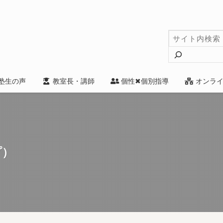
検
索
塾生の声
教室長・講師
個性✖個別指導
オンライ
プ）