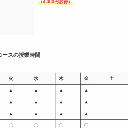
（4,400円お得）
コースの授業時間
火
水
木
金
土
▲
▲
▲
▲
▲
▲
▲
▲
▲
▲
▲
▲
〇
〇
〇
〇