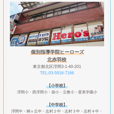
個別指導学院ヒーローズ
北赤羽校
東京都北区浮間3-1-40-201
TEL:03-5916-7166
【小学校】
浮間小・西浮間小・袋小・立教小・星美学園小
【中学校】
浮間中・桐ヶ丘中・志村２中・志村３中・志村４中・