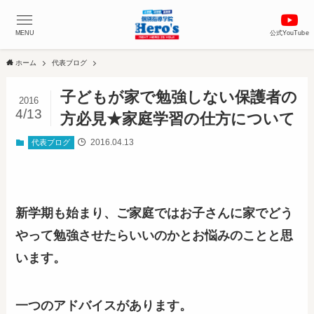
MENU
公式YouTube
ホーム
代表ブログ
子どもが家で勉強しない保護者の
2016
4/13
方必見★家庭学習の仕方について
2016.04.13
代表ブログ
新学期も始まり、ご家庭ではお子さんに家でどう
やって勉強させたらいいのかとお悩みのことと思
います。
一つのアドバイスがあります。