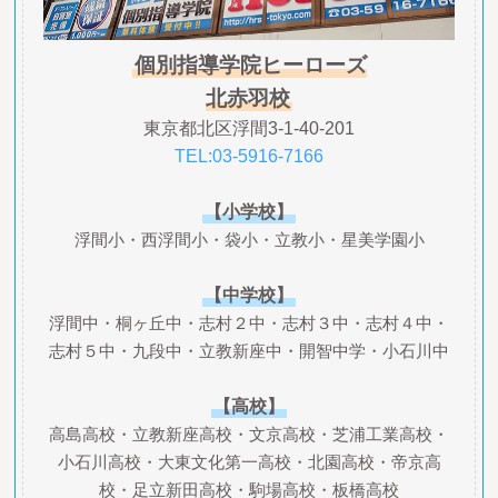
個別指導学院ヒーローズ
北赤羽校
東京都北区浮間3-1-40-201
TEL:03-5916-7166
【小学校】
浮間小・西浮間小・袋小・立教小・星美学園小
【中学校】
浮間中・桐ヶ丘中・志村２中・志村３中・志村４中・
志村５中・九段中・立教新座中・開智中学・小石川中
【高校】
高島高校・立教新座高校・文京高校・芝浦工業高校・
小石川高校・大東文化第一高校・北園高校・帝京高
校・足立新田高校・駒場高校・板橋高校