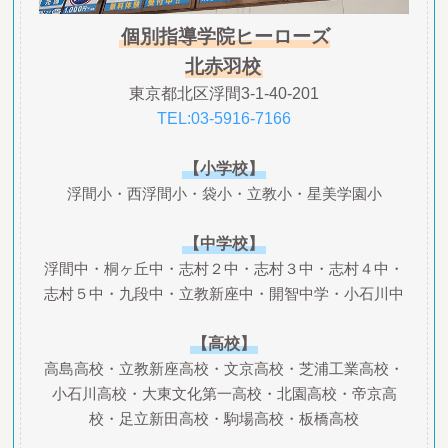
個別指導学院ヒーローズ
北赤羽校
東京都北区浮間3-1-40-201
TEL:03-5916-7166
【小学校】
浮間小・西浮間小・袋小・立教小・星美学園小
【中学校】
浮間中・桐ヶ丘中・志村２中・志村３中・志村４中・
志村５中・九段中・立教新座中・開智中学・小石川中
【高校】
高島高校・立教新座高校・文京高校・芝浦工業高校・
小石川高校・大東文化第一高校・北園高校・帝京高
校・足立新田高校・駒場高校・板橋高校