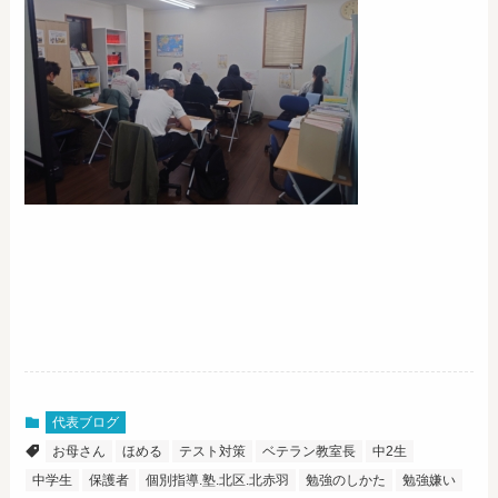
代表ブログ
お母さん
ほめる
テスト対策
ベテラン教室長
中2生
中学生
保護者
個別指導.塾.北区.北赤羽
勉強のしかた
勉強嫌い