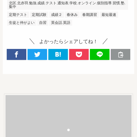
北区.北赤羽.勉強.成績.テスト.通知表.学校.オンライン.個別指導.習慣.塾.
集中
定期テスト
定期試験
成績２
春休み
春期講習
最短最速
生徒と仲がよい
自習
英会話.英語
よかったらシェアしてね！