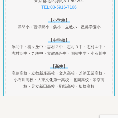
東京都北区浮間3-1-40-201
TEL:03-5916-7166
【小学校】
浮間小・西浮間小・袋小・立教小・星美学園小
【中学校】
浮間中・桐ヶ丘中・志村２中・志村３中・志村４中・
志村５中・九段中・立教新座中・開智中学・小石川中
【高校】
高島高校・立教新座高校・文京高校・芝浦工業高校・
小石川高校・大東文化第一高校・北園高校・帝京高
校・足立新田高校・駒場高校・板橋高校