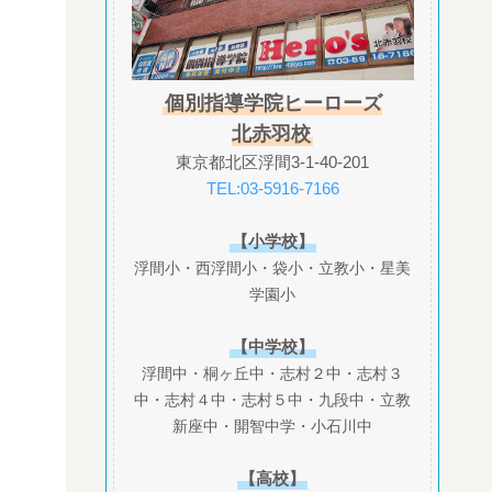
個別指導学院ヒーローズ
北赤羽校
東京都北区浮間3-1-40-201
TEL:03-5916-7166
【小学校】
浮間小・西浮間小・袋小・立教小・星美
学園小
【中学校】
浮間中・桐ヶ丘中・志村２中・志村３
中・志村４中・志村５中・九段中・立教
新座中・開智中学・小石川中
【高校】