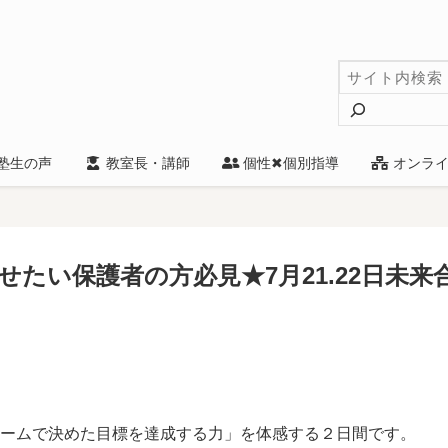
検
索
塾生の声
教室長・講師
個性✖個別指導
オンライ
たい保護者の方必見★7月21.22日未来
ームで決めた目標を達成する力」を体感する２日間です。