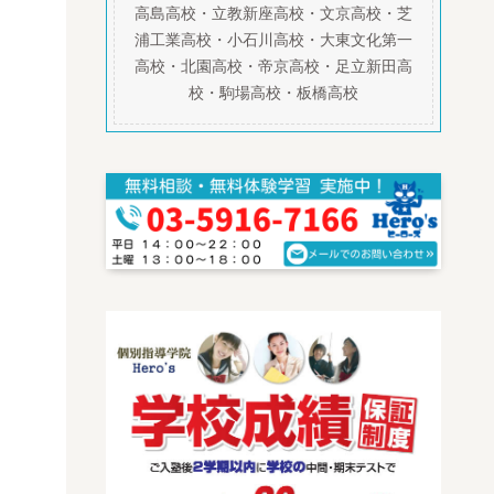
高島高校・立教新座高校・文京高校・芝
浦工業高校・小石川高校・大東文化第一
高校・北園高校・帝京高校・足立新田高
校・駒場高校・板橋高校